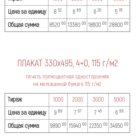
52
69
20
76
Цена за единицу
8
6
6
5
00
00
00
00
Общая сумма
8520
13380
18600
28800
ПЛАКАТ
330х495, 4+0, 115 г/м2
печать полноцветная односторонняя
на мелованной бумаге
115 г/м2
Тираж
1000
2000
3000
5000
89
97
45
99
Цена за единицу
9
7
7
6
00
00
00
00
Общая сумма
9890
15940
22350
34950