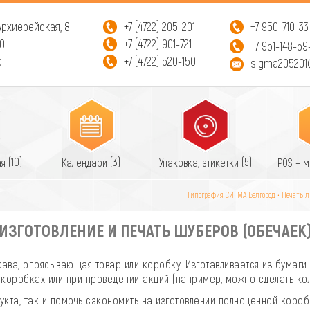
 Архиерейская, 8
+7 (4722) 205-201
+7 950-710-33
00
+7 (4722) 901-721
+7 951-148-59
е
+7 (4722) 520-150
sigma205201
(10)
(3)
(5)
ая
Календари
Упаковка, этикетки
POS – 
Типография СИГМА Белгород • Печать
ИЗГОТОВЛЕНИЕ И ПЕЧАТЬ ШУБЕРОВ (ОБЕЧАЕК
ава, опоясывающая товар или коробку. Изготавливается из бумаги 
х коробках или при проведении акций (например, можно сделать кол
кта, так и помочь сэкономить на изготовлении полноценной короб