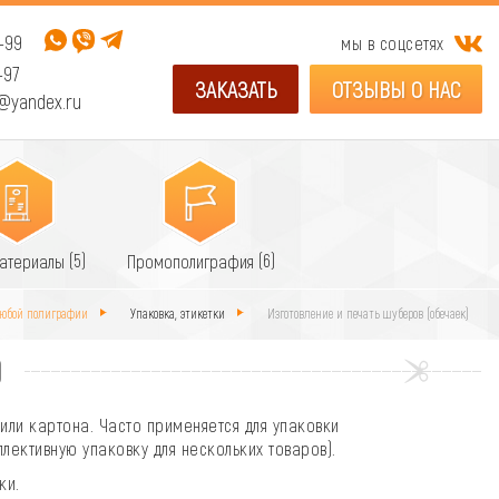
-99
мы в соцсетях
-97
ЗАКАЗАТЬ
ОТЗЫВЫ О НАС
@yandex.ru
(5)
(6)
материалы
Промополиграфия
 любой полиграфии
Упаковка, этикетки
Изготовление и печать шуберов (обечаек)
)
или картона. Часто применяется для упаковки
лективную упаковку для нескольких товаров).
ки.