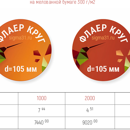
на мелованной бумаге
300 г/м2
1000
2000
44
51
7
4
00
00
7440
9020