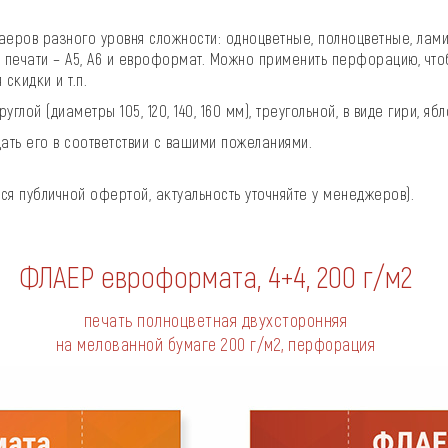
еров разного уровня сложности: одноцветные, полноцветные, лам
ечати – A5, А6 и евроформат. Можно применить перфорацию, чтоб
скидки и т.п.
й (диаметры 105, 120, 140, 160 мм), треугольной, в виде гири, ябло
дать его в соответствии с вашими пожеланиями.
ся публичной офертой, актуальность уточняйте у менеджеров).
ФЛАЕР евроформата, 4+4,
200 г/м2
печать полноцветная двухсторонняя
на мелованной бумаге
200 г/м2
, перфорация