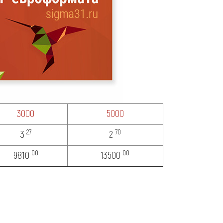
3000
5000
27
70
3
2
00
00
9810
13500