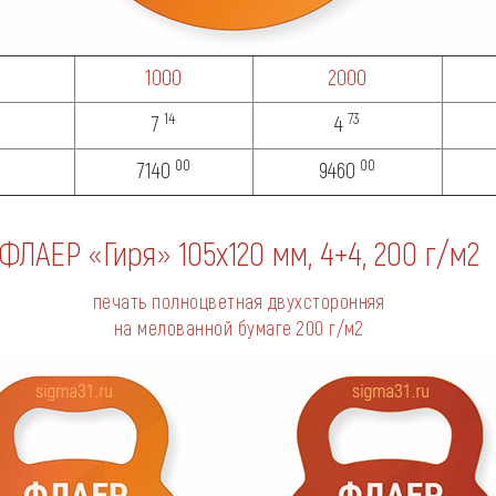
1000
2000
14
73
7
4
00
00
7140
9460
ФЛАЕР «Гиря» 105х120 мм, 4+4,
200 г/м2
печать полноцветная двухсторонняя
на мелованной бумаге
200 г/м2