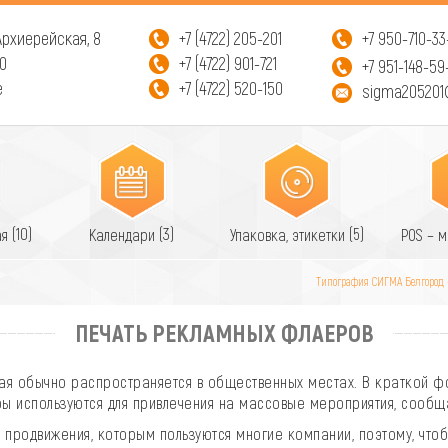
 Архиерейская, 8
+7 (4722) 205-201
+7 950-710-33
00
+7 (4722) 901-721
+7 951-148-59
е
+7 (4722) 520-150
sigma205201
(10)
(3)
(5)
ая
Календари
Упаковка, этикетки
POS – 
Типография СИГМА Белгород
ПЕЧАТЬ РЕКЛАМНЫХ ФЛАЕРОВ
ая обычно распространяется в общественных местах. В краткой ф
ы используются для привлечения на массовые мероприятия, сообщаю
продвижения, которым пользуются многие компании, поэтому, что