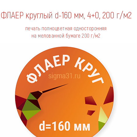
ФЛАЕР круглый d-160 мм, 4+0,
200 г/м2
печать полноцветная односторонняя
на мелованной бумаге
200 г/м2