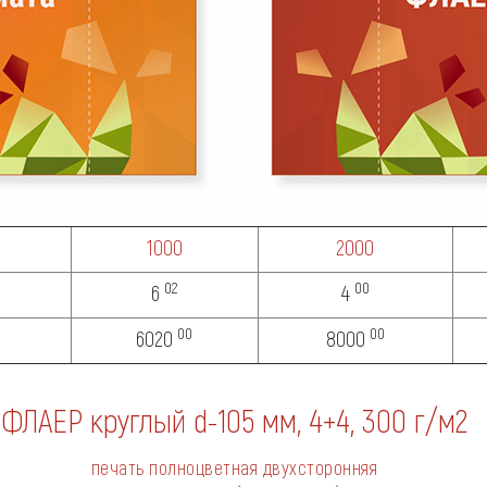
1000
2000
02
00
6
4
00
00
6020
8000
ФЛАЕР круглый d-105 мм, 4+4,
300 г/м2
печать полноцветная двухсторонняя