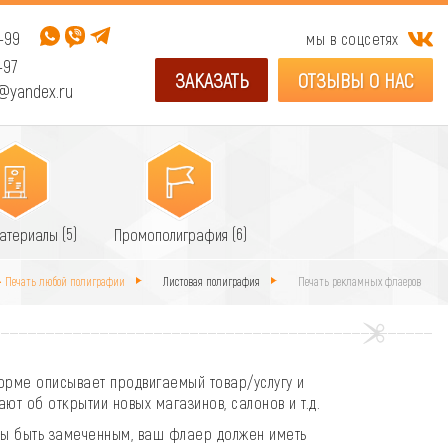
-99
мы в соцсетях
-97
ЗАКАЗАТЬ
ОТЗЫВЫ О НАС
@yandex.ru
(5)
(6)
материалы
Промополиграфия
 • Печать любой полиграфии
Листовая полиграфия
Печать рекламных флаеров
орме описывает продвигаемый товар/услугу и
т об открытии новых магазинов, салонов и т.д.
бы быть замеченным, ваш флаер должен иметь