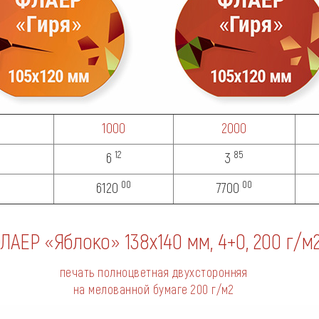
1000
2000
12
85
6
3
00
00
6120
7700
ЛАЕР «Яблоко» 138х140 мм, 4+0,
200 г/м
печать полноцветная двухсторонняя
на мелованной бумаге
200 г/м2